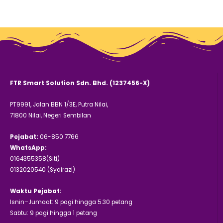
FTR Smart Solution Sdn. Bhd. (1237456-X)
PT9991, Jalan BBN 1/3E, Putra Nilai,
71800 Nilai, Negeri Sembilan
Pejabat:
06-850 7766
WhatsApp:
0164355358(Siti)
0132020540 (Syairazi)
Waktu Pejabat:
Isnin–Jumaat: 9 pagi hingga 5.30 petang
Sabtu: 9 pagi hingga 1 petang