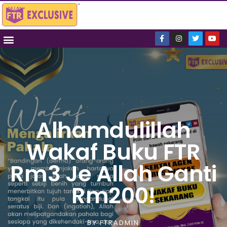
Alhamdulillah
Wakaf Buku FTR
Rm3 Je Allah Ganti
Rm200!
BY
FTRADMIN