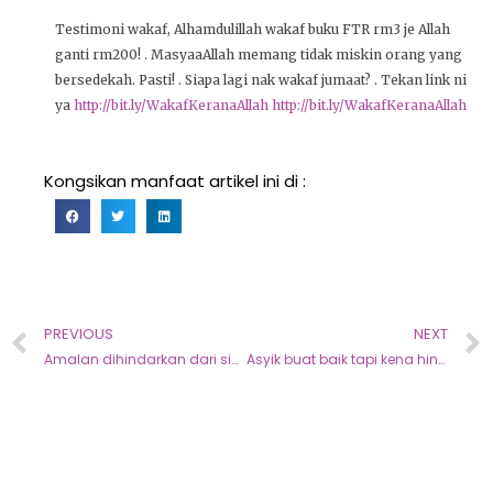
Testimoni wakaf, Alhamdulillah wakaf buku FTR rm3 je Allah
ganti rm200! . MasyaaAllah memang tidak miskin orang yang
bersedekah. Pasti! . Siapa lagi nak wakaf jumaat? . Tekan link ni
ya
http://bit.ly/WakafKeranaAllah
http://bit.ly/WakafKeranaAllah
Kongsikan manfaat artikel ini di :
PREVIOUS
NEXT
Amalan dihindarkan dari sihir di akhir zaman
Asyik buat baik tapi kena hina, kena buli, tak dihargai?