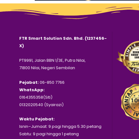
FTR Smart Solution Sdn. Bhd. (1237456-
X)
PT9991, Jalan BBN 1/3E, Putra Nilai,
71800 Nilai, Negeri Sembilan
Pejabat:
06-850 7766
WhatsApp:
0164355358(Siti)
0132020540 (Syairazi)
Waktu Pejabat:
Isnin–Jumaat: 9 pagi hingga 5.30 petang
Sabtu: 9 pagi hingga 1 petang