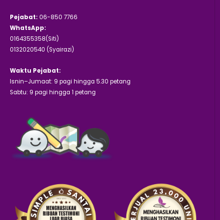
Pejabat:
06-850 7766
WhatsApp:
0164355358(Siti)
0132020540 (Syairazi)
Waktu Pejabat:
Isnin–Jumaat: 9 pagi hingga 5.30 petang
Sabtu: 9 pagi hingga 1 petang