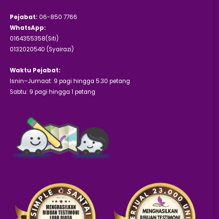
Pejabat:
06-850 7766
WhatsApp:
0164355358(Siti)
0132020540 (Syairazi)
Waktu Pejabat:
Isnin–Jumaat: 9 pagi hingga 5.30 petang
Sabtu: 9 pagi hingga 1 petang