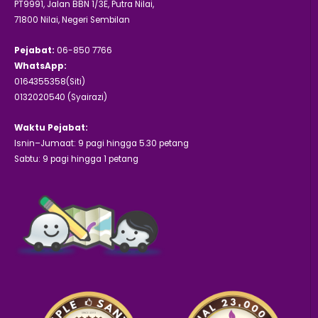
PT9991, Jalan BBN 1/3E, Putra Nilai,
71800 Nilai, Negeri Sembilan
Pejabat:
06-850 7766
WhatsApp:
0164355358(Siti)
0132020540 (Syairazi)
Waktu Pejabat:
Isnin–Jumaat: 9 pagi hingga 5.30 petang
Sabtu: 9 pagi hingga 1 petang