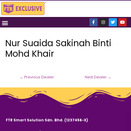
Nur Suaida Sakinah Binti
Mohd Khair
←
Previous Dealer
Next Dealer
→
FTR Smart Solution Sdn. Bhd. (1237456-X)