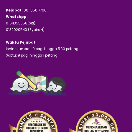
Pejabat:
06-850 7766
WhatsApp:
0164355358(Siti)
0132020540 (Syairazi)
Waktu Pejabat:
Isnin–Jumaat: 9 pagi hingga 5.30 petang
Sabtu: 9 pagi hingga 1 petang