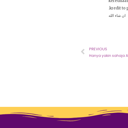
keredhaan
.kredit to 
ان شاء الله
PREVIOUS
Hanya yakin sahaja A