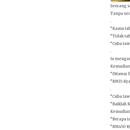
Seorang s
Tanpa sed
.
“Kamu tahu
“Tidak tah
“Cuba tawa
.
Ia mengam
Kemudian 
“Ditawar b
“RM15 Kyai
.
“Cuba tawa
“Baiklah K
Kemudian i
“Berapa ia
“RM450 Kya