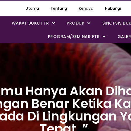
Utama
Tentang
Kerjaya
Hubungi
WAKAF BUKU FTR
PRODUK
SINOPSIS BU
PROGRAM/SEMINAR FTR
GALER
amu Hanya Akan Dih
gan Benar Ketika 
ada Di Lingkungan 
Tepat..”.