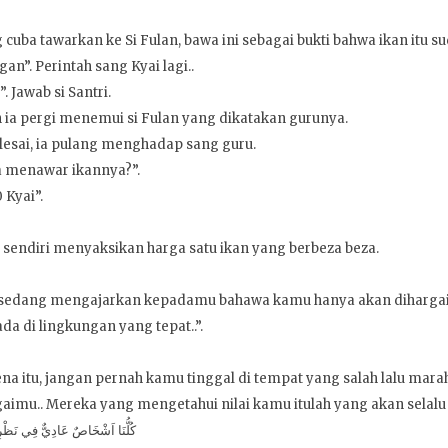
cuba tawarkan ke Si Fulan, bawa ini sebagai bukti bahwa ikan itu s
an”. Perintah sang Kyai lagi..
. Jawab si Santri.
ia pergi menemui si Fulan yang dikatakan gurunya.
elesai, ia pulang menghadap sang guru.
a menawar ikannya?”.
 Kyai”.
t sendiri menyaksikan harga satu ikan yang berbeza beza.
 sedang mengajarkan kepadamu bahawa kamu hanya akan dihargai
a di lingkungan yang tepat..”.
ena itu, jangan pernah kamu tinggal di tempat yang salah lalu mara
imu.. Mereka yang mengetahui nilai kamu itulah yang akan selalu
كُلُّنَا اَشْخَاصٌ عَادِيٌّ فِي نَظْرِ م