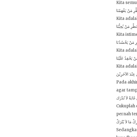
Kita semu
رِ مَنْ يَفْهَمُنَا
Kita adal
ظْرِ مَنْ يُحِبُّنَا
Kita isti
ِ مَنْ يَحْسُدُنَا
Kita adal
 يَحْقِدُ عَلَيْنَا
Kita adala
عِنْدَ الآخَرِيْنَ
Pada akhi
agar tamp
غَايَةٌ لاَ تُدْرَك
Cukuplah 
pernah te
ِكْ مَا لاَ يُتْرَكْ
Sedangkan