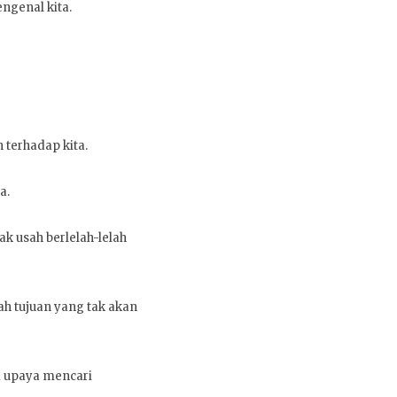
ngenal kita.
 terhadap kita.
a.
k usah berlelah-lelah
ah tujuan yang tak akan
a upaya mencari