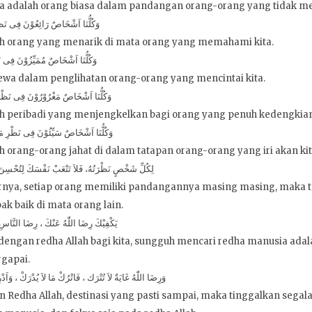
a adalah orang biasa dalam pandangan orang-orang yang tidak me
وَكُلُّنَا اَشْخَاصٌ رَائِعُوْنَ فِى نَظْ
ah orang yang menarik di mata orang yang memahami kita.
وَكُلُّنَا اَشْخَاصٌ مُمَيِّزُوْنَ فِى نَ
mewa dalam penglihatan orang-orang yang mencintai kita.
وَكُلُّنَا اَشْخَاصٌ مَغْرُوْرُوْنَ فِى نَظْر
ah peribadi yang menjengkelkan bagi orang yang penuh kedengkian
وَكُلُّنَا اَشْخَاصٌ سَيِّئُوْنَ فِى نَظْرِ مَنْ
h orang-orang jahat di dalam tatapan orang-orang yang iri akan kit
لِكُلِّ شَخْصٍ نَظْرَتُهُ، فَلاَ تَتْعَبْ نَفْسَكَ لِتُحْسِنَ 
rnya, setiap orang memiliki pandangannya masing masing, maka ta
ak baik di mata orang lain.
يَكْفِيْكَ رِضَا اللّٰهُ عَنْكَ ، رِضَا النَّاسِ 
dengan redha Allah bagi kita, sungguh mencari redha manusia adal
rgapai.
وَرِضَا اللّٰهُ غَايَةٌ لاَ تُتْرَك ، فَاتْرُكْ مَا لاَ يُدْرَكْ ، وَاَدْر
 Redha Allah, destinasi yang pasti sampai, maka tinggalkan segal