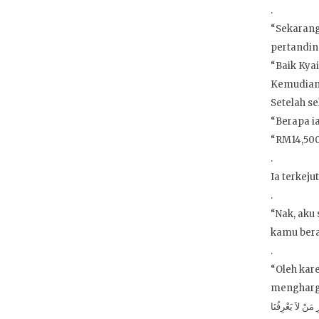
.
“Sekarang 
pertanding
“Baik Kyai”
Kemudian 
Setelah s
“Berapa i
“RM14,500
.
Ia terkeju
.
“Nak, aku
kamu berad
.
“Oleh kar
mengharga
َنْ لاَ يَعْرِفُنَا