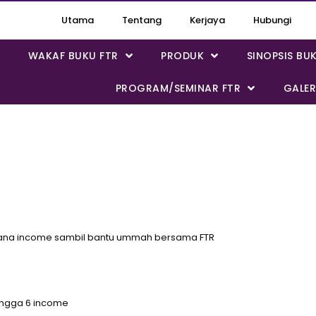
Utama
Tentang
Kerjaya
Hubungi
WAKAF BUKU FTR
PRODUK
SINOPSIS BU
PROGRAM/SEMINAR FTR
GALER
 jana income sambil bantu ummah bersama FTR
ingga 6 income