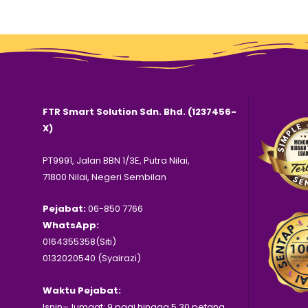
FTR Smart Solution Sdn. Bhd. (1237456-
X)
PT9991, Jalan BBN 1/3E, Putra Nilai,
71800 Nilai, Negeri Sembilan
Pejabat:
06-850 7766
WhatsApp:
0164355358(Siti)
0132020540 (Syairazi)
Waktu Pejabat:
Isnin–Jumaat: 9 pagi hingga 5.30 petang