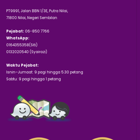
PT9991, Jalan BBN 1/3E, Putra Nilai,
71800 Nilai, Negeri Sembilan
Pejabat:
06-850 7766
WhatsApp:
0164355358(Siti)
0132020540 (Syairazi)
Waktu Pejabat:
Isnin–Jumaat: 9 pagi hingga 5.30 petang
Sabtu: 9 pagi hingga 1 petang