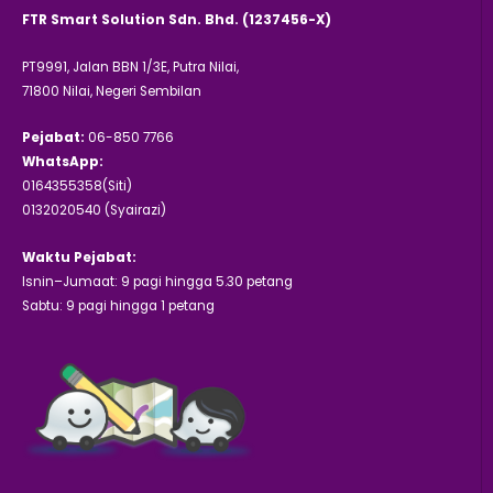
FTR Smart Solution Sdn. Bhd. (1237456-X)
PT9991, Jalan BBN 1/3E, Putra Nilai,
71800 Nilai, Negeri Sembilan
Pejabat:
06-850 7766
WhatsApp:
0164355358(Siti)
0132020540 (Syairazi)
Waktu Pejabat:
Isnin–Jumaat: 9 pagi hingga 5.30 petang
Sabtu: 9 pagi hingga 1 petang