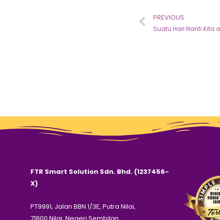
PREVIOUS
Suatu Hari Nanti Kita
FTR Smart Solution Sdn. Bhd. (1237456-
X)
PT9991, Jalan BBN 1/3E, Putra Nilai,
71800 Nilai, Negeri Sembilan