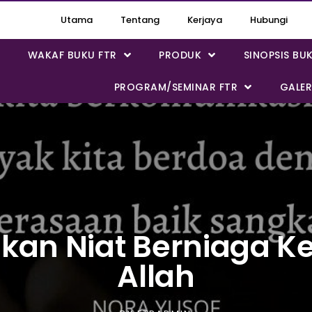
Utama
Tentang
Kerjaya
Hubungi
WAKAF BUKU FTR
PRODUK
SINOPSIS BU
PROGRAM/SEMINAR FTR
GALER
lkan Niat Berniaga K
Allah