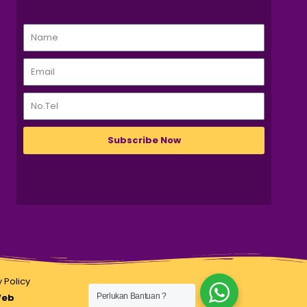
Subscribe Now
 Policy
eb
Perlukan Bantuan ?