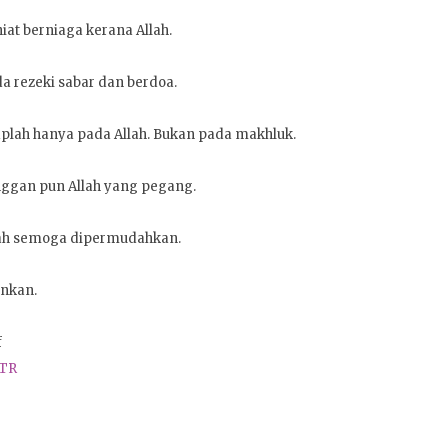
iat berniaga kerana Allah.
da rezeki sabar dan berdoa.
lah hanya pada Allah. Bukan pada makhluk.
nggan pun Allah yang pegang.
ah semoga dipermudahkan.
nkan.
f
FTR