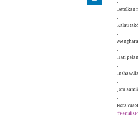
.
Betulkan n
.
Kalau tak
.
Mengharap
.
Hati pela
.
InshaaAll
.
Jom aamii
.
Nora Yuso
#Penulis