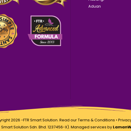
Aduan
right 2026 -FTR Smart Solution. Read our
Terms & Conditions
•
Privacy
 Smart Solution Sdn. Bhd. 1237456-X). Managed services by
LamanW