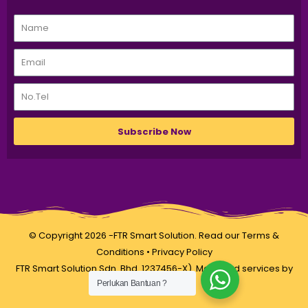
Subscribe Now
© Copyright 2026 -FTR Smart Solution. Read our
Terms &
Conditions
•
Privacy Policy
FTR Smart Solution Sdn. Bhd. 1237456-X). Managed services by
Perlukan Bantuan ?
LamanWeb