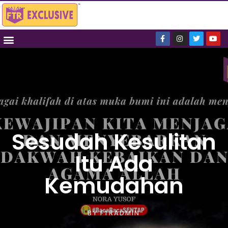
Sesudah Kesulitan
Itu Ada
Kemudahan
BY
FTRADMIN