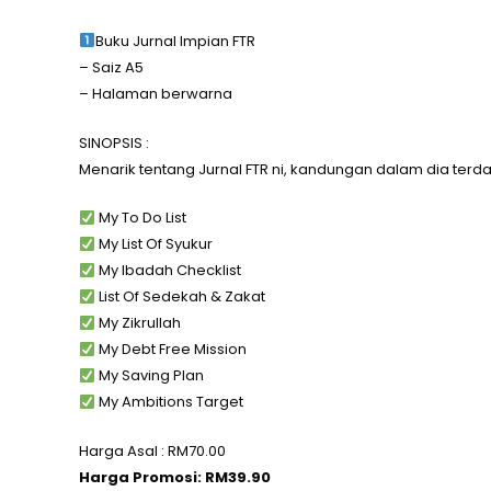
Buku Jurnal Impian FTR
– Saiz A5
– Halaman berwarna
SINOPSIS :
Menarik tentang Jurnal FTR ni, kandungan dalam dia terd
My To Do List
My List Of Syukur
My Ibadah Checklist
List Of Sedekah & Zakat
My Zikrullah
My Debt Free Mission
My Saving Plan
My Ambitions Target
Harga Asal : RM70.00
Harga Promosi: RM39.90