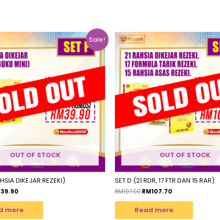
Sale!
OUT OF STOCK
OUT OF STOCK
AHSIA DIKEJAR REZEKI)
SET D (21 RDR, 17 FTR DAN 15 RAR)
M
39.90
RM
197.00
RM
107.70
d more
Read more