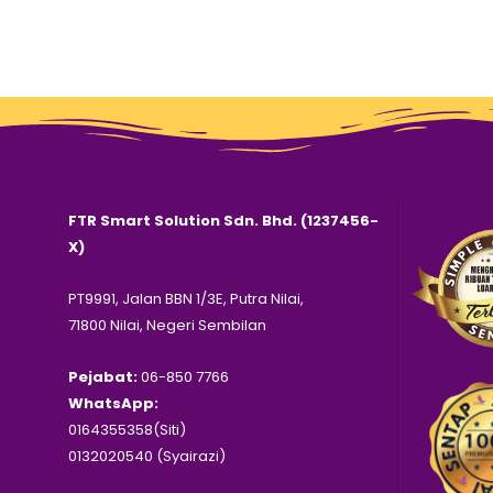
FTR Smart Solution Sdn. Bhd. (1237456-
X)
PT9991, Jalan BBN 1/3E, Putra Nilai,
71800 Nilai, Negeri Sembilan
Pejabat:
06-850 7766
WhatsApp:
0164355358(Siti)
0132020540 (Syairazi)