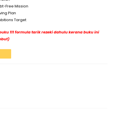
t-Free Mission
ing Plan
itions Target
buku 111 formula tarik rezeki dahulu kerana buku ini
ebut)