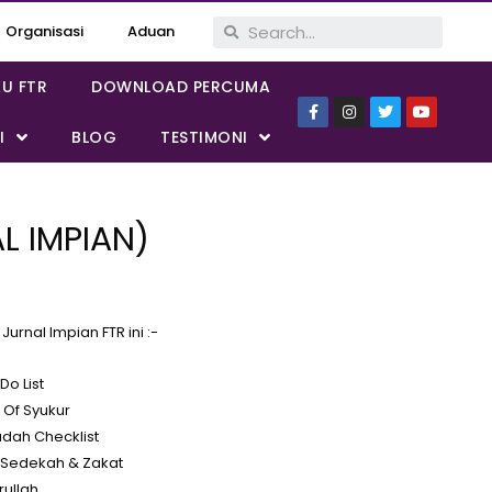
Organisasi
Aduan
KU FTR
DOWNLOAD PERCUMA
I
BLOG
TESTIMONI
AL IMPIAN)
urnal Impian FTR ini :-
o List
 Of Syukur
dah Checklist
f Sedekah & Zakat
rullah