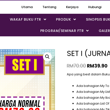
Utama
Tentang
Kerjaya
Hubungi
WAKAF BUKU FTR
PRODUK
SINOPSIS BU
PROGRAM/SEMINAR FTR
GALER
SET I (JURN
RM
70.00
RM
39.90
Apa yang best dalam Buku J
Ada bahagian My To D
Ada bahagian My LIst
Ada bahagian My Iba
Ada bahagian List O
Ada bahagian My Zik