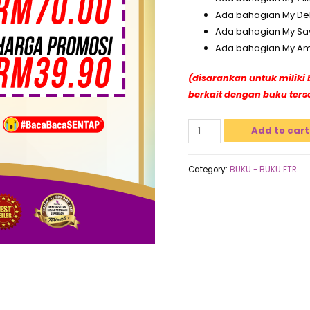
Ada bahagian My Deb
Ada bahagian My Sav
Ada bahagian My Amb
(disarankan untuk miliki 
berkait dengan buku ters
Add to cart
Category:
BUKU - BUKU FTR