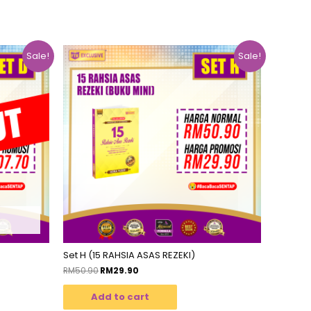
Sale!
Sale!
Set H (15 RAHSIA ASAS REZEKI)
RM
50.90
RM
29.90
Add to cart