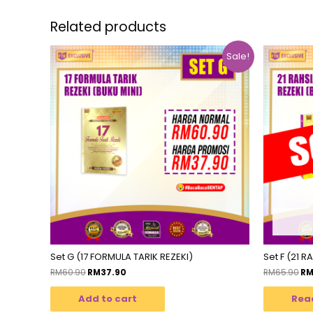
Related products
Sale!
Set G (17 FORMULA TARIK REZEKI)
Set F (21 R
RM
60.90
RM
37.90
RM
65.90
R
Add to cart
Rea